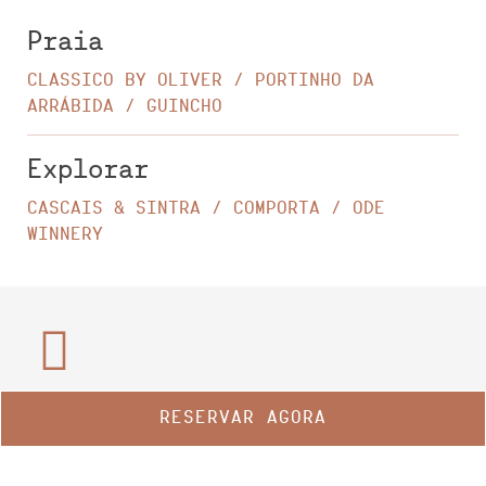
Praia
CLASSICO BY OLIVER / PORTINHO DA
ARRÁBIDA / GUINCHO
Explorar
CASCAIS & SINTRA / COMPORTA / ODE
WINNERY
Vida noturna
RESERVAR AGORA
Club & Beach Club
Gerir a minha reserva