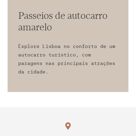
Passeios de autocarro
amarelo
Explore Lisboa no conforto de um
autocarro turístico, com
paragens nas principais atrações
da cidade.