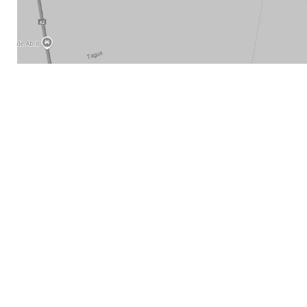
ENDEREÇO
Rua de São Bento, 39
1200-815
Lisboa
Portugal
RNET Nº 12685