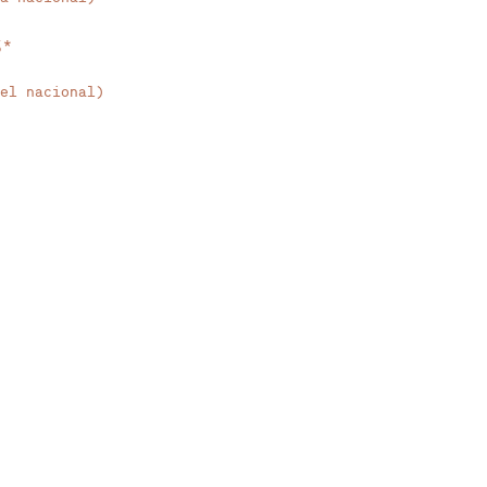
5*
el nacional)
CONTACTO
reservations@theverse.com
+351 210 120 460*
*(Chamada para rede fixa nacional)