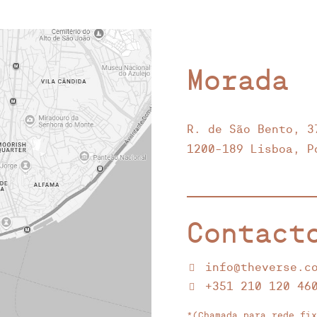
Morada
R. de São Bento, 3
1200-189 Lisboa, P
Contact
info@theverse.c
+351 210 120 46
*(Chamada para rede fix