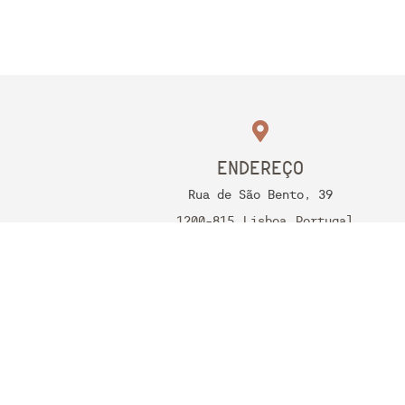
ENDEREÇO
Rua de São Bento, 39
1200-815
Lisboa
Portugal
RNET Nº 12685
FOLLOW US
Aviso Legal
Política de Cookies