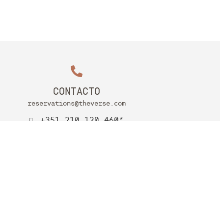
CONTACTO
reservations@theverse.com
+351 210 120 460*
*(Chamada para rede fixa nacional)
+351 938 391 315*
*(Chamada para rede móvel nacional)
A minha
Desenvolvido por
Mirai
reserva