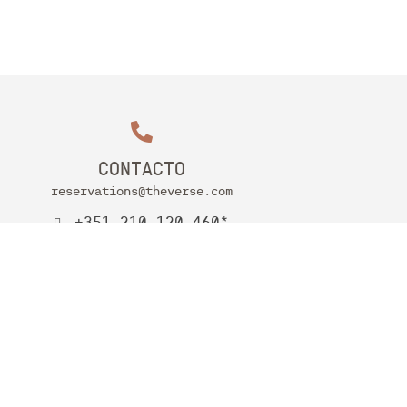
CONTACTO
reservations@theverse.com
+351 210 120 460*
*(Llamada a teléfono fijo portugués)
+351 938 391 315*
*(Llamada a teléfono móvil portugués)
Mi reserva
Desarrollado por
Mirai