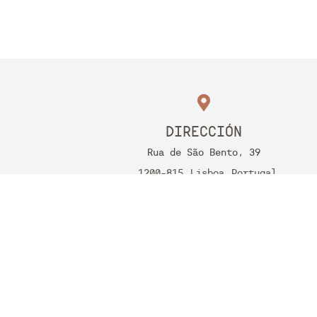
DIRECCIÓN
Rua de São Bento, 39
1200-815
Lisboa
Portugal
RNET Nº 12685
SÍGUENOS
Legal Notice
Política de Cookies