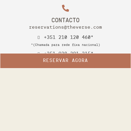
CONTACTO
reservations@theverse.com
+351 210 120 460*
*(Chamada para rede fixa nacional)
+351 938 391 315*
RESERVAR AGORA
*(Chamada para rede móvel nacional)
Gerir a minha reserva
Aviso Legal
Política de Cookies
Cookies Configuration
Política De Privacidade
Livro de reclamações digital